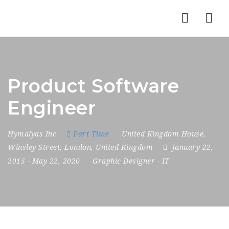
Nav
Product Software
Engineer
Hymalyas Inc
Part Time
United Kingdom House
,
Winsley Street
,
London
,
United Kingdom
January 22,
2015
- May 22, 2020
Graphic Designer
-
IT