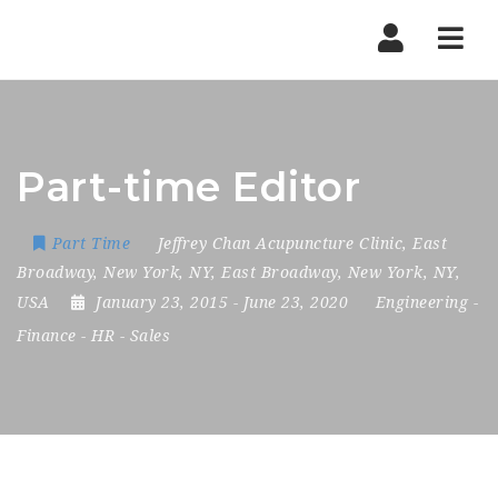
Nav
Part-time Editor
Part Time
Jeffrey Chan Acupuncture Clinic
,
East
Broadway
,
New York
,
NY
,
East Broadway
,
New York
,
NY
,
USA
January 23, 2015
- June 23, 2020
Engineering
-
Finance
-
HR
-
Sales