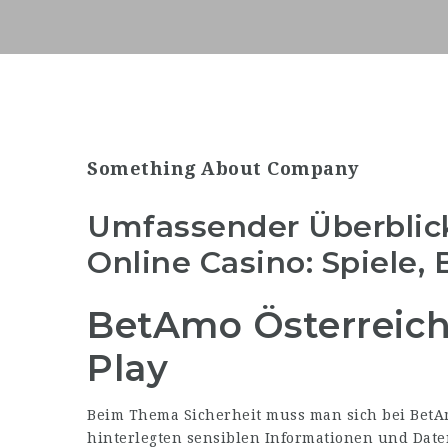
Something About Company
Umfassender Überblic
Online Casino: Spiele,
BetAmo Österreich 
Play
Beim Thema Sicherheit muss man sich bei BetA
hinterlegten sensiblen Informationen und Da