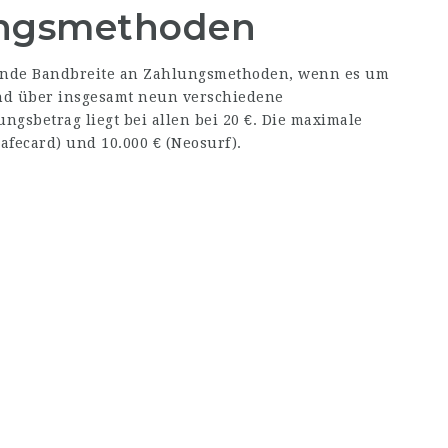
ungsmethoden
ende Bandbreite an Zahlungsmethoden, wenn es um
nd über insgesamt neun verschiedene
gsbetrag liegt bei allen bei 20 €. Die maximale
fecard) und 10.000 € (Neosurf).