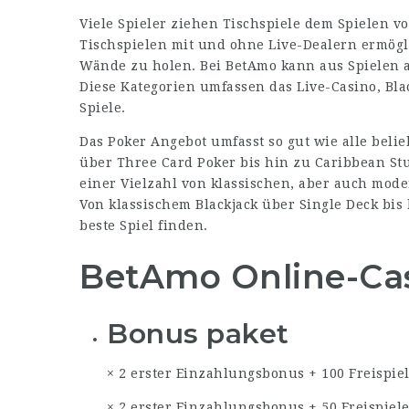
Viele Spieler ziehen Tischspiele dem Spielen v
Tischspielen mit und ohne Live-Dealern ermögl
Wände zu holen. Bei BetAmo kann aus Spielen 
Diese Kategorien umfassen das Live-Casino, Bla
Spiele.
Das Poker Angebot umfasst so gut wie alle beli
über Three Card Poker bis hin zu Caribbean Stu
einer Vielzahl von klassischen, aber auch mod
Von klassischem Blackjack über Single Deck bis 
beste Spiel finden.
BetAmo Online-Ca
Bonus paket
× 2 erster Einzahlungsbonus + 100 Freispie
× 2 erster Einzahlungsbonus + 50 Freispiel