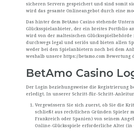
sicheren Servern gespeichert und sind somit s
wird das gesamte Onlineangebot durch eine mod
Das hinter dem BetAmo Casino stehende Unterne
Glücksspielanbieter, der ein breites Portfoli
wird von der maltesischen Glücksspielbehörde r
durchwegs legal und seriös und bieten allen S
weder bei den Spielanbietern noch bei dem Anbi
weshalb unsere
https://betamo.com
Bewertung du
BetAmo Casino Log
Der Login beziehungsweise die Registrierung be
erledigt. In unserer Schritt-für-Schritt-Anleitu
Vergewissern Sie sich zuerst, ob Sie die Kr
schließt aus rechtlichen Gründen Spieler m
Frankreich oder Spanien) von seinem Angebo
Online-Glücksspiele erforderliche Alter (in