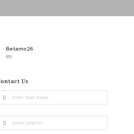
Betamo26
(0)
Contact Us