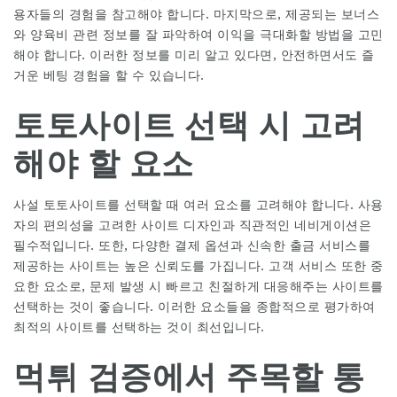
용자들의 경험을 참고해야 합니다. 마지막으로, 제공되는 보너스
와 양육비 관련 정보를 잘 파악하여 이익을 극대화할 방법을 고민
해야 합니다. 이러한 정보를 미리 알고 있다면, 안전하면서도 즐
거운 베팅 경험을 할 수 있습니다.
토토사이트 선택 시 고려
해야 할 요소
사설 토토사이트를 선택할 때 여러 요소를 고려해야 합니다. 사용
자의 편의성을 고려한 사이트 디자인과 직관적인 네비게이션은
필수적입니다. 또한, 다양한 결제 옵션과 신속한 출금 서비스를
제공하는 사이트는 높은 신뢰도를 가집니다. 고객 서비스 또한 중
요한 요소로, 문제 발생 시 빠르고 친절하게 대응해주는 사이트를
선택하는 것이 좋습니다. 이러한 요소들을 종합적으로 평가하여
최적의 사이트를 선택하는 것이 최선입니다.
먹튀 검증에서 주목할 통