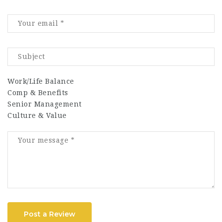
Work/Life Balance
Comp & Benefits
Senior Management
Culture & Value
Post a Review