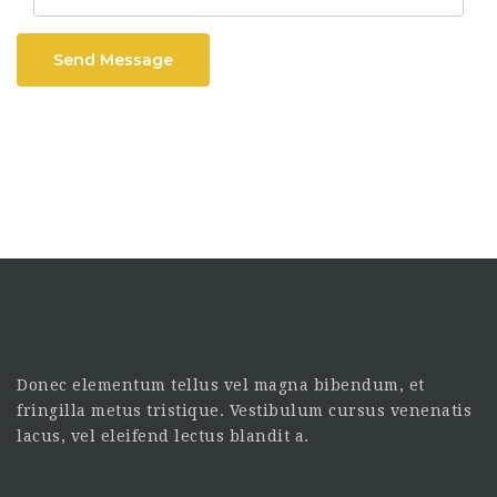
Send Message
Donec elementum tellus vel magna bibendum, et
fringilla metus tristique. Vestibulum cursus venenatis
lacus, vel eleifend lectus blandit a.