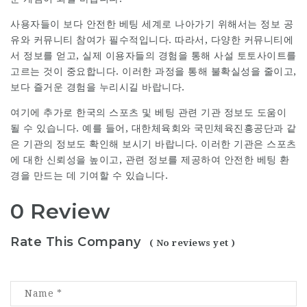
사용자들이 보다 안전한 베팅 세계로 나아가기 위해서는 정보 공
유와 커뮤니티 참여가 필수적입니다. 따라서, 다양한 커뮤니티에
서 정보를 얻고, 실제 이용자들의 경험을 통해 사설 토토사이트를
고르는 것이 중요합니다. 이러한 과정을 통해 불확실성을 줄이고,
보다 즐거운 경험을 누리시길 바랍니다.
여기에 추가로 한국의 스포츠 및 베팅 관련 기관 정보도 도움이
될 수 있습니다. 예를 들어,
대한체육회
와
국민체육진흥공단
과 같
은 기관의 정보도 확인해 보시기 바랍니다. 이러한 기관은 스포츠
에 대한 신뢰성을 높이고, 관련 정보를 제공하여 안전한 베팅 환
경을 만드는 데 기여할 수 있습니다.
0 Review
Rate This Company
( No reviews yet )