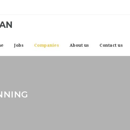
CAN
me
Jobs
Companies
About us
Contact us
NNING