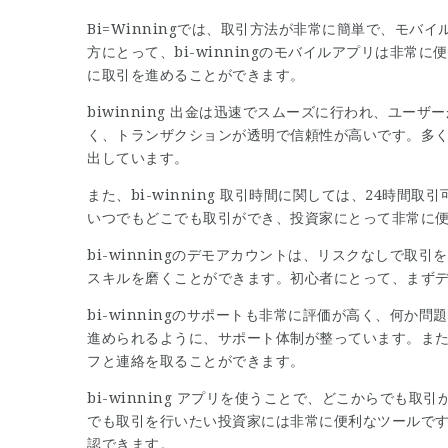
Bi=Winning
では、取引方法が非常に簡単で、モバイ
方にとって、bi-winningのモバイルアプリは非
に取引を進めることができます。
biwinning 出金は迅速でスムーズに行われ、ユ
く、トランザクションが透明で信頼性が高いです。多くの
出しています。
また、bi-winning 取引時間に関しては、24時
いつでもどこでも取引ができ、投資家にとって非常に
bi-winningのデモアカウントは、リスクなしで
スキルを磨くことができます。初心者にとって、まず
bi-winningのサポートも非常に評価が高く、何
進められるように、サポート体制が整っています。また、b
フと連絡を取ることができます。
bi-winning アプリを使うことで、どこからでも
でも取引を行いたい投資家には非常に便利なツールで
認できます。