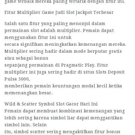
game terbaik mereka paling tertarik dengan fitur ini.
Fitur Multiplier Game Judi Slot Jackpot Terbesar
Salah satu fitur yang paling menonjol dalam
permainan slot adalah multiplier. Pemain dapat
menggunakan fitur ini untuk
secara signifikan meningkatkan kemenangan mereka.
Multiplier sering hadir dalam mode berputar gratis
atau sebagai bonus
sepanjang permainan di Pragmatic Play. Fitur
multiplier ini juga sering hadir di situs Slots Deposit
Pulsa 5000,
memberikan pemain keuntungan modal kecil ketika
memenangkan besar.
Wild & Scatter Symbol Slot Gacor Hari Ini
Pemain dapat membuat kombinasi kemenangan yang
lebih sering karena simbol liar dapat menggantikan
simbol lain. Selain
itu, simbol scatter sering mengaktifkan fitur bonus