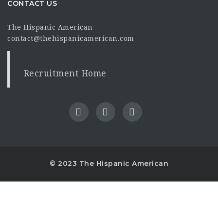
CONTACT US
The Hispanic American
contact@thehispanicamerican.com
Recruitment Home
© 2023 The Hispanic American