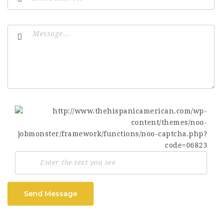
Send Message