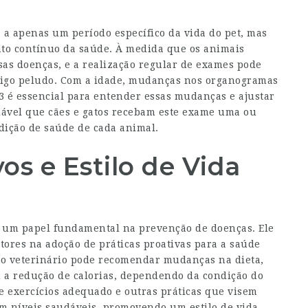
a a apenas um período específico da vida do pet, mas
to contínuo da saúde. À medida que os animais
sas doenças, e a realização regular de exames pode
amigo peludo. Com a idade, mudanças nos organogramas
 3 é essencial para entender essas mudanças e ajustar
dável que cães e gatos recebam este exame uma ou
dição de saúde de cada animal.
os e Estilo de Vida
um papel fundamental na prevenção de doenças. Ele
tores na adoção de práticas proativas para a saúde
 o veterinário pode recomendar mudanças na dieta,
u a redução de calorias, dependendo da condição do
e exercícios adequado e outras práticas que visem
em níveis saudáveis, promovendo um estilo de vida