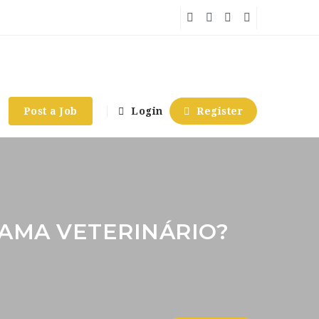
Post a Job
Login
Register
RAMA VETERINÁRIO?