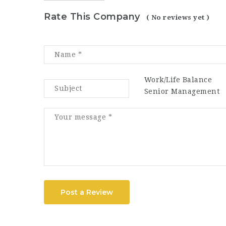
Rate This Company
( No reviews yet )
Work/Life Balance
Senior Management
Post a Review