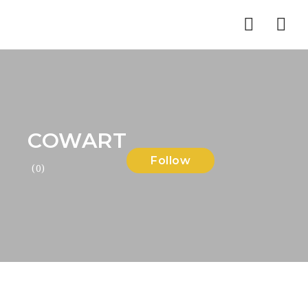
Nav
COWART
Follow
(0)