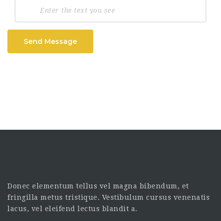
Send Message
Donec elementum tellus vel magna bibendum, et
fringilla metus tristique. Vestibulum cursus venenatis
lacus, vel eleifend lectus blandit a.