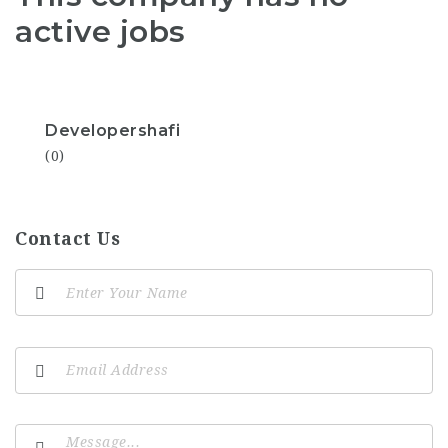
active jobs
Developershafi
(0)
Contact Us