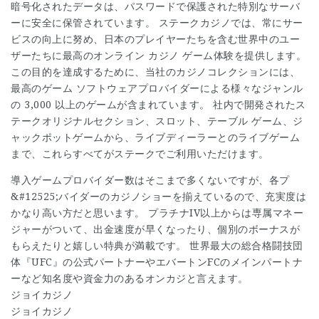
暗号化されたデータは、パスワードで保護された特別なサーバ
ーに安全に保管されています。 ステークカジノでは、常にサー
ビスの向上に努め、日本のプレイヤーたちを含む世界中のユー
ザーたちに最高のオンライン カジノ ゲーム体験を提供します。
この目的を達成するために、当社のカジノコレクションには、
最高のゲーム ソフトウェアプロバイダーによる様々なジャンル
の 3,000 以上のゲームが含まれています。 社内で開発されたス
テークオリジナルセクション、スロット、テーブル ゲーム、ジ
ャックポットゲームから、ライブディーラーとのライブゲーム
まで、これらすべてがステークでご利用いただけます。
導入ゲームプロバイダー数はそこまで多くないですが、各プ
&
#12525;バイダーのカジノショーを揃えているので、充実度は
かなり高い方だと思います。 プラチナIV以上からは専属マネー
ジャーがついて、出金速度が早くなったり、個別のボーナスが
もらえたりと嬉しい特典が満載です。 世界最大の総合格闘技団
体『UFC』の公式パートナーやエバートンFCのメインパートナ
ーなど知名度や資金力のあるオンカジと言えます。
ジョイカジノ
ジョイカジノ