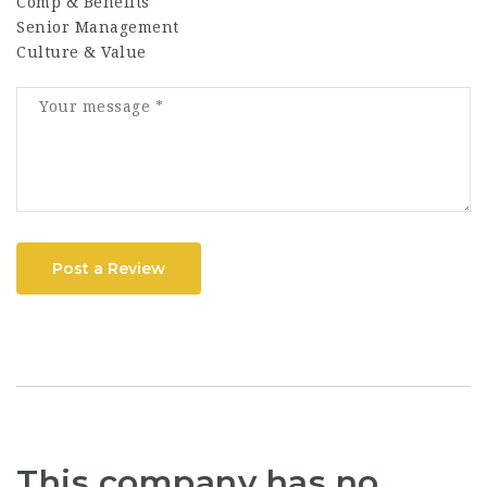
Comp & Benefits
Senior Management
Culture & Value
Post a Review
This company has no