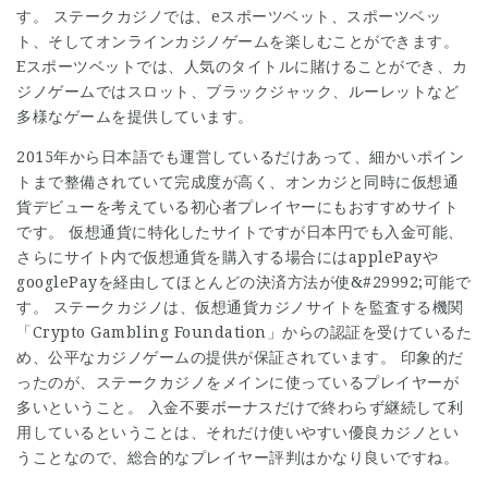
す。 ステークカジノでは、eスポーツベット、スポーツベッ
ト、そしてオンラインカジノゲームを楽しむことができます。
Eスポーツベットでは、人気のタイトルに賭けることができ、カ
ジノゲームではスロット、ブラックジャック、ルーレットなど
多様なゲームを提供しています。
2015年から日本語でも運営しているだけあって、細かいポイン
トまで整備されていて完成度が高く、オンカジと同時に仮想通
貨デビューを考えている初心者プレイヤーにもおすすめサイト
です。 仮想通貨に特化したサイトですが日本円でも入金可能、
さらにサイト内で仮想通貨を購入する場合にはapplePayや
googlePayを経由してほとんどの決済方法が使
&
#29992;可能で
す。 ステークカジノは、仮想通貨カジノサイトを監査する機関
「Crypto Gambling Foundation」からの認証を受けているた
め、公平なカジノゲームの提供が保証されています。 印象的だ
ったのが、ステークカジノをメインに使っているプレイヤーが
多いということ。 入金不要ボーナスだけで終わらず継続して利
用しているということは、それだけ使いやすい優良カジノとい
うことなので、総合的なプレイヤー評判はかなり良いですね。