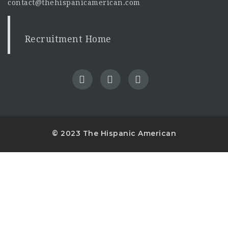
contact@thehispanicamerican.com
Recruitment Home
© 2023 The Hispanic American