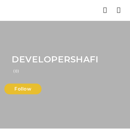
Nav
DEVELOPERSHAFI
(0)
Follow