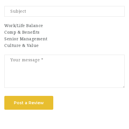
Work/Life Balance
Comp & Benefits
Senior Management
Culture & Value
Post a Review