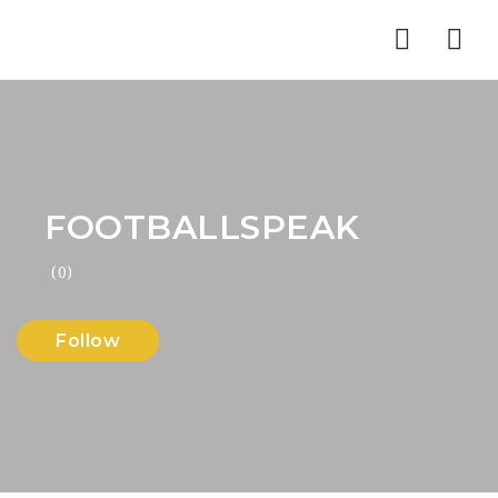
Nav
FOOTBALLSPEAK
(0)
Follow