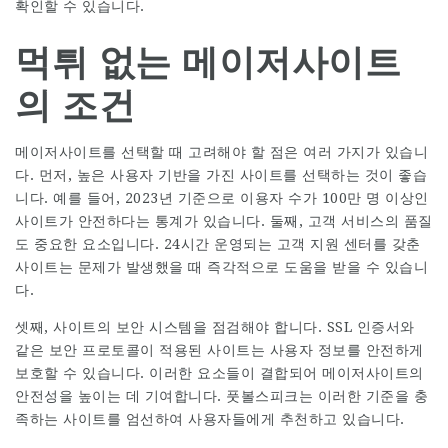
확인할 수 있습니다.
먹튀 없는 메이저사이트
의 조건
메이저사이트를 선택할 때 고려해야 할 점은 여러 가지가 있습니
다. 먼저, 높은 사용자 기반을 가진 사이트를 선택하는 것이 좋습
니다. 예를 들어, 2023년 기준으로 이용자 수가 100만 명 이상인
사이트가 안전하다는 통계가 있습니다. 둘째, 고객 서비스의 품질
도 중요한 요소입니다. 24시간 운영되는 고객 지원 센터를 갖춘
사이트는 문제가 발생했을 때 즉각적으로 도움을 받을 수 있습니
다.
셋째, 사이트의 보안 시스템을 점검해야 합니다. SSL 인증서와
같은 보안 프로토콜이 적용된 사이트는 사용자 정보를 안전하게
보호할 수 있습니다. 이러한 요소들이 결합되어 메이저사이트의
안전성을 높이는 데 기여합니다.
풋볼스피크
는 이러한 기준을 충
족하는 사이트를 엄선하여 사용자들에게 추천하고 있습니다.