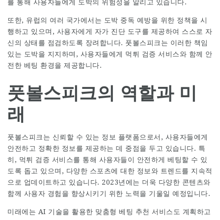
를 통해 사용자들에게 도박의 위험성을 알리고 있습니다.
또한, 유럽의 여러 국가에서는 도박 중독 예방을 위한 정책을 시
행하고 있으며, 사용자에게 자가 진단 도구를 제공하여 스스로 자
신의 상태를 점검하도록 장려합니다. 풋볼스피크는 이러한 책임
있는 도박을 지지하며, 사용자들에게 먹튀 검증 서비스와 함께 안
전한 베팅 환경을 제공합니다.
풋볼스피크의 역할과 미
래
풋볼스피크는 신뢰할 수 있는 정보 플랫폼으로서, 사용자들에게
안전하고 정확한 정보를 제공하는 데 중점을 두고 있습니다. 특
히, 먹튀 검증 서비스를 통해 사용자들이 안전하게 베팅할 수 있
도록 돕고 있으며, 다양한 스포츠에 대한 정보와 트렌드를 지속적
으로 업데이트하고 있습니다. 2023년에는 더욱 다양한 콘텐츠와
함께 사용자 경험을 향상시키기 위한 노력을 기울일 예정입니다.
미래에는 AI 기술을 활용한 맞춤형 베팅 추천 서비스도 계획하고