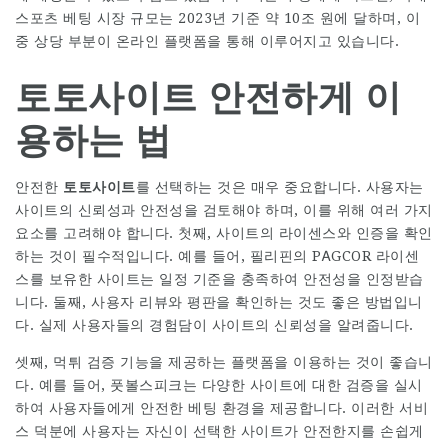
스포츠 베팅 시장 규모는 2023년 기준 약 10조 원에 달하며, 이
중 상당 부분이 온라인 플랫폼을 통해 이루어지고 있습니다.
토토사이트 안전하게 이
용하는 법
안전한
토토사이트
를 선택하는 것은 매우 중요합니다. 사용자는
사이트의 신뢰성과 안전성을 검토해야 하며, 이를 위해 여러 가지
요소를 고려해야 합니다. 첫째, 사이트의 라이센스와 인증을 확인
하는 것이 필수적입니다. 예를 들어, 필리핀의 PᎪGCOR 라이센
스를 보유한 사이트는 일정 기준을 충족하여 안전성을 인정받습
니다. 둘째, 사용자 리뷰와 평판을 확인하는 것도 좋은 방법입니
다. 실제 사용자들의 경험담이 사이트의 신뢰성을 알려줍니다.
셋째, 먹튀 검증 기능을 제공하는 플랫폼을 이용하는 것이 좋습니
다. 예를 들어, 풋볼스피크는 다양한 사이트에 대한 검증을 실시
하여 사용자들에게 안전한 베팅 환경을 제공합니다. 이러한 서비
스 덕분에 사용자는 자신이 선택한 사이트가 안전한지를 손쉽게