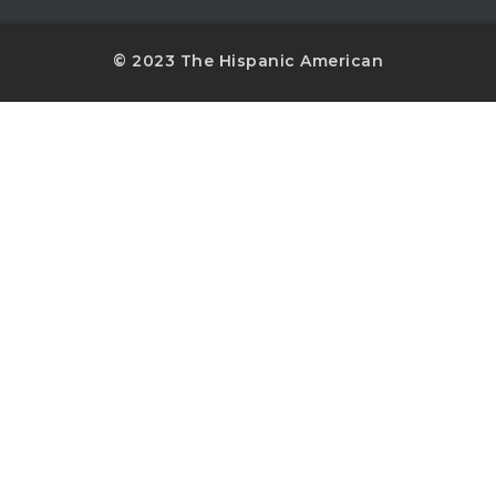
© 2023 The Hispanic American