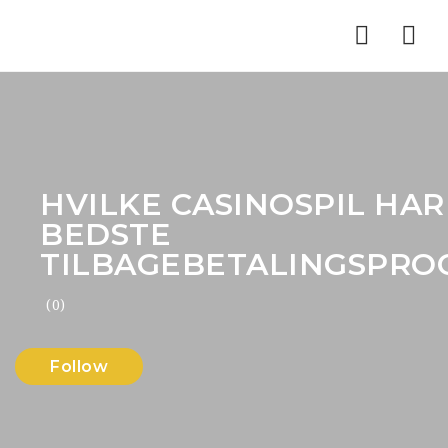
Nav
HVILKE CASINOSPIL HAR
BEDSTE
TILBAGEBETALINGSPRO
(0)
Follow