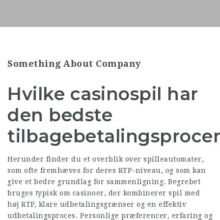
Something About Company
Hvilke casinospil har
den bedste
tilbagebetalingsproce
Herunder finder du et overblik over spilleautomater,
som ofte fremhæves for deres RTP-niveau, og som kan
give et bedre grundlag for sammenligning. Begrebet
bruges typisk om casinoer, der kombinerer spil med
høj RTP, klare udbetalingsgrænser og en effektiv
udbetalingsproces. Personlige præferencer, erfaring og