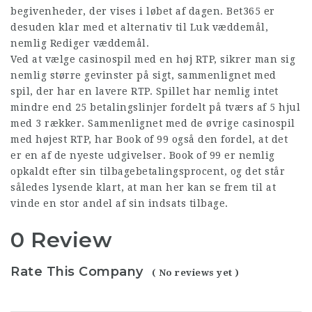
begivenheder, der vises i løbet af dagen. Bet365 er
desuden klar med et alternativ til Luk væddemål,
nemlig Rediger væddemål.
Ved at vælge casinospil med en høj RTP, sikrer man sig
nemlig større gevinster på sigt, sammenlignet med
spil, der har en lavere RTP. Spillet har nemlig intet
mindre end 25 betalingslinjer fordelt på tværs af 5 hjul
med 3 rækker. Sammenlignet med de øvrige casinospil
med højest RTP, har Book of 99 også den fordel, at det
er en af de nyeste udgivelser. Book of 99 er nemlig
opkaldt efter sin tilbagebetalingsprocent, og det står
således lysende klart, at man her kan se frem til at
vinde en stor andel af sin indsats tilbage.
0 Review
Rate This Company
( No reviews yet )