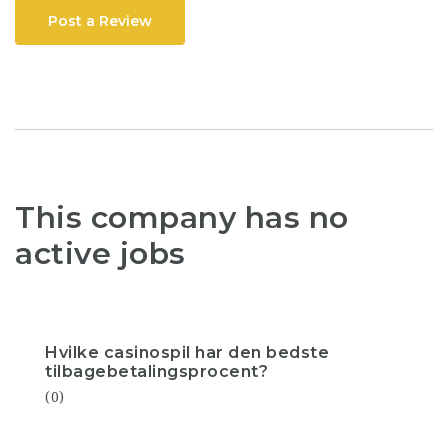
Post a Review
This company has no
active jobs
Hvilke casinospil har den bedste
tilbagebetalingsprocent?
(0)