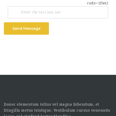
Send Message
Donec elementum tellus vel magna bibendum, et
fringilla metus tristique. Vestibulum cursus venenatis