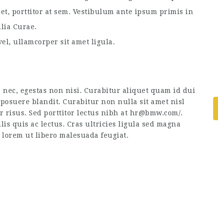
et, porttitor at sem. Vestibulum ante ipsum primis in
ilia Curae.
el, ullamcorper sit amet ligula.
 nec, egestas non nisi. Curabitur aliquet quam id dui
posuere blandit. Curabitur non nulla sit amet nisl
or risus. Sed porttitor lectus nibh at hr@bmw.com/.
is quis ac lectus. Cras ultricies ligula sed magna
s lorem ut libero malesuada feugiat.